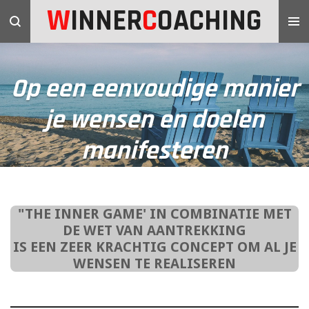
W
INNER
C
OACHING
Ga
direct
naar
de
Op een eenvoudige manier
hoofdinhoud
je wensen en doelen
manifesteren
"THE INNER GAME' IN COMBINATIE MET
DE WET VAN AANTREKKING
IS EEN ZEER KRACHTIG CONCEPT OM AL JE
WENSEN TE REALISEREN